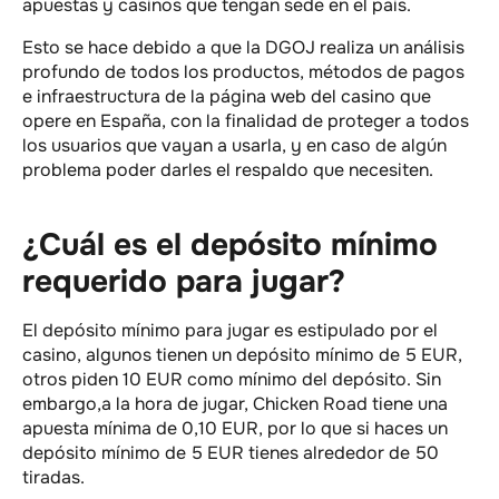
apuestas y casinos que tengan sede en el país.
Esto se hace debido a que la DGOJ realiza un análisis
profundo de todos los productos, métodos de pagos
e infraestructura de la página web del casino que
opere en España, con la finalidad de proteger a todos
los usuarios que vayan a usarla, y en caso de algún
problema poder darles el respaldo que necesiten.
¿Cuál es el depósito mínimo
requerido para jugar?
El depósito mínimo para jugar es estipulado por el
casino, algunos tienen un depósito mínimo de 5 EUR,
otros piden 10 EUR como mínimo del depósito. Sin
embargo,a la hora de jugar, Chicken Road tiene una
apuesta mínima de 0,10 EUR, por lo que si haces un
depósito mínimo de 5 EUR tienes alrededor de 50
tiradas.