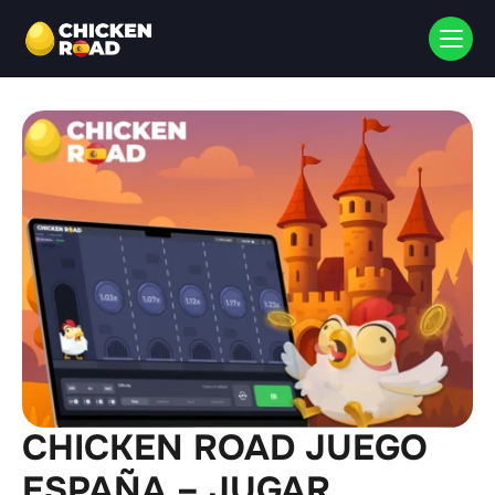
CHICKEN ROAD JUEGO
ESPAÑA – JUGAR