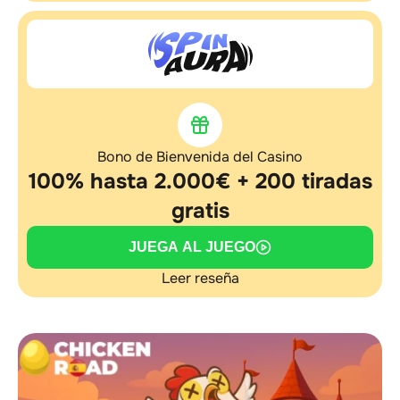
Bono de Bienvenida del Casino
100% hasta 2.000€ + 200 tiradas
gratis
JUEGA AL JUEGO
Leer reseña