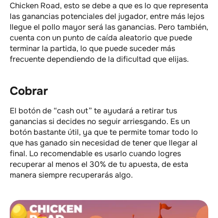
Chicken Road, esto se debe a que es lo que representa
las ganancias potenciales del jugador, entre más lejos
llegue el pollo mayor será las ganancias. Pero también,
cuenta con un punto de caída aleatorio que puede
terminar la partida, lo que puede suceder más
frecuente dependiendo de la dificultad que elijas.
Cobrar
El botón de “cash out” te ayudará a retirar tus
ganancias si decides no seguir arriesgando. Es un
botón bastante útil, ya que te permite tomar todo lo
que has ganado sin necesidad de tener que llegar al
final. Lo recomendable es usarlo cuando logres
recuperar al menos el 30% de tu apuesta, de esta
manera siempre recuperarás algo.