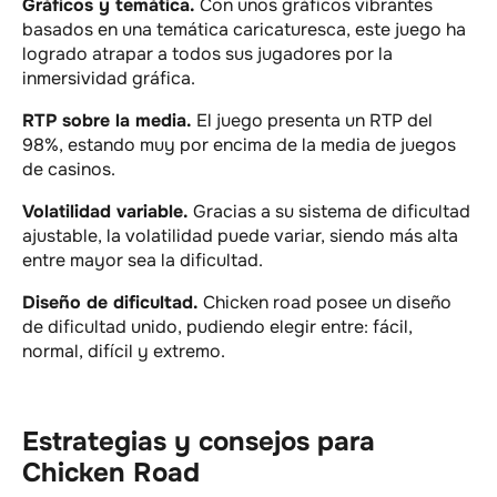
Gráficos y temática.
Con unos gráficos vibrantes
basados en una temática caricaturesca, este juego ha
logrado atrapar a todos sus jugadores por la
inmersividad gráfica.
RTP sobre la media.
El juego presenta un RTP del
98%, estando muy por encima de la media de juegos
de casinos.
Volatilidad variable.
Gracias a su sistema de dificultad
ajustable, la volatilidad puede variar, siendo más alta
entre mayor sea la dificultad.
Diseño de dificultad.
Chicken road posee un diseño
de dificultad unido, pudiendo elegir entre: fácil,
normal, difícil y extremo.
Estrategias y consejos para
Chicken Road