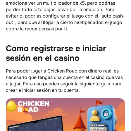
emocione ver un multiplicador de x5, pero podrías
perder todo si te dejas llevar por la emoción. Para
evitarlo, podrías configurar el juego con el “auto cash-
out”, para que al llegar a cierto multiplicador, el juego
cobre la recompensas por ti.
Como registrarse e iniciar
sesión en el casino
Para poder jugar a Chicken Road con dinero real, es
necesario que tengas una cuenta en el casino que vas
a jugar. Para eso puedes seguir la siguiente guía para
crear e iniciar sesión en tu cuenta.